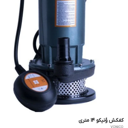
کفکش وُنیکو ۱۴ متری
VONICO