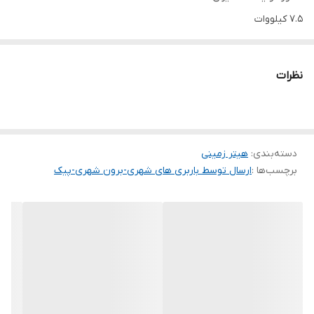
7.5 کیلووات
مناسب جهت سوناهای خشک با حجم 15 مترمکعب
از جنس آهن رنگ کورهای الکترواستاتیک
نظرات
دسته‌بندی
:
هیتر زمینی
برچسب‌ها :
ارسال توسط باربری های شهری-برون شهری-پیک