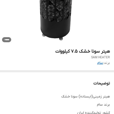
هیتر سونا خشک 7.5 کیلووات
SAM HEATER
برند:
سام
توضیحات
هیتر زمینی(ایستاده) سونا خشک
برند سام
کشور تولیدکننده ایران