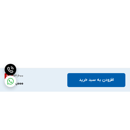
93,600
14
%
افزودن به سبد خرید
80,000