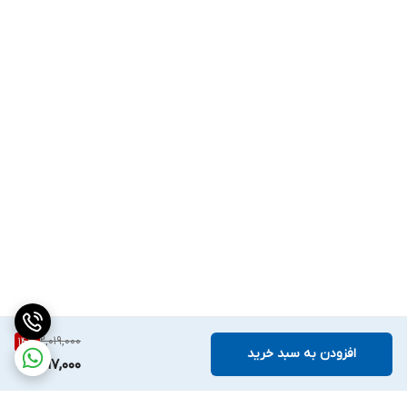
2,019,000
14
%
افزودن به سبد خرید
1,717,000