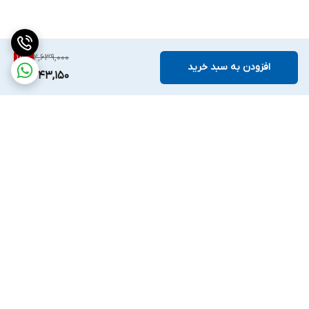
2,639,000
15
%
افزودن به سبد خرید
2,243,150
برگشت به بالا