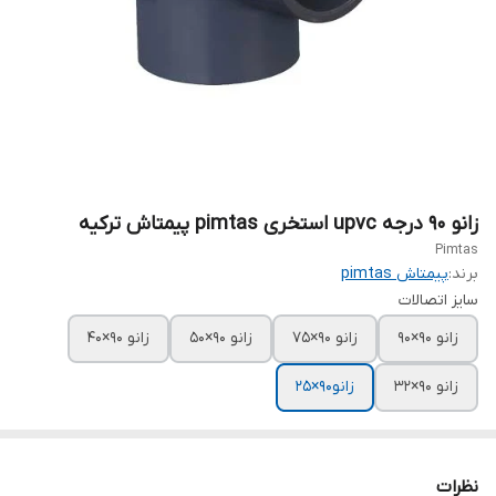
زانو ۹۰ درجه upvc استخری pimtas پیمتاش ترکیه
Pimtas
برند:
پیمتاش pimtas
سایز اتصالات
زانو ۹۰×۹۰
زانو ۹۰×۷۵
زانو ۹۰×۵۰
زانو ۹۰×۴۰
زانو ۹۰×۳۲
زانو۹۰×۲۵
نظرات